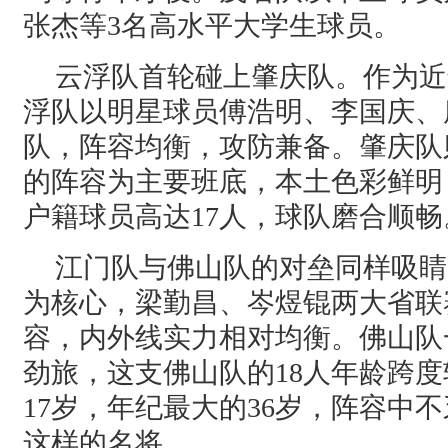
张杰等3名高水平大学生球员。
云浮队首轮碰上肇庆队。作为近
浮队以明星球员傅浩明、李国庆、
队，阵容均衡，攻防兼备。肇庆队
的阵容为主要班底，本土色彩鲜明
户籍球员高达17人，球队磨合顺畅
江门队与佛山队的对垒同样吸睛
为核心，梁勤昌、岑煜锟两大省联
容，内外线实力相对均衡。佛山队
劲旅，这支佛山队的18人年龄跨
17岁，年纪最大的36岁，阵容中不
这样的名将。