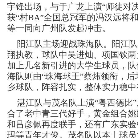
宇锋出场，与于广龙上演“师徒对
获“村BA”全国总冠军的冯汉远将
等一同向广州队发起冲击。
阳江队主场迎战珠海队。阳江队
翔执教，球队中吴进灿、项国钦两
加上几名新引进的大学生球员，队
海队则由“珠海球王”蔡炜领衔，
乡球队，阵容扎实，整体实力稳中
湛江队与茂名队上演“粤西德比
合了老中青三代好手，黄金组合姚
和吕彦佩再度联手，还有广东实验
玛等青年才俊。茂名队以本土球员