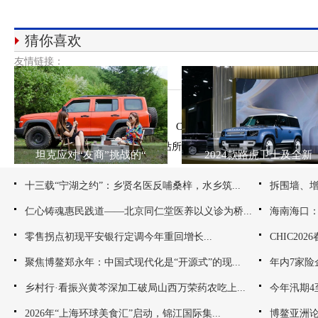
猜你喜欢
友情链接：
网站介绍 ｜ 版权说
Copy 2006-
2026 hn.checne
声明：本网站所转载信息，不代表本网观点，本网不
坦克应对“友商”挑战的“
2024款路虎卫士及全新
十三载“宁湖之约”：乡贤名医反哺桑梓，水乡筑...
拆围墙、增
仁心铸魂惠民践道——北京同仁堂医养以义诊为桥...
海南海口：观
零售拐点初现平安银行定调今年重回增长...
CHIC20
聚焦博鳌郑永年：中国式现代化是“开源式”的现...
年内7家险
乡村行·看振兴黄芩深加工破局山西万荣药农吃上...
今年汛期4
2026年“上海环球美食汇”启动，锦江国际集...
博鳌亚洲论